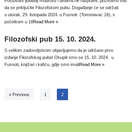
Poštovani ljubitelji mudrosti i dinamične rasprave, pozivamo vas
da se priključite Filozofskom pubu. Događanje će se održati
u utorak, 29. listopada 2024. u Fusnoti (Tomislavac 18), s
početkom u 18
Read More »
Filozofski pub 15. 10. 2024.
S velikim zadovoljstvom objavljujemo da je održano prvo
izdanje Filozofskog puba! Okupili smo se 15. 10. 2024. u
Fusnoti, knjižari i kafiću, gdje smo imali
Read More »
« Previous
1
2